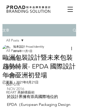
文章
All Posts
知本設計 Proad Identity
All Posts
2016年11月1日
歐洲包裝設計暨未來包裝
案例報導
趨勢特展- EPDA 國際設計
獲獎報導
年會亞洲初登場
演講報導
已更新：
2021年8月21日
設計心法
NOV 2016
REART 再解構藝術
於設計界擁有崇高國際地位的 
EPDA（European Packaging Design 