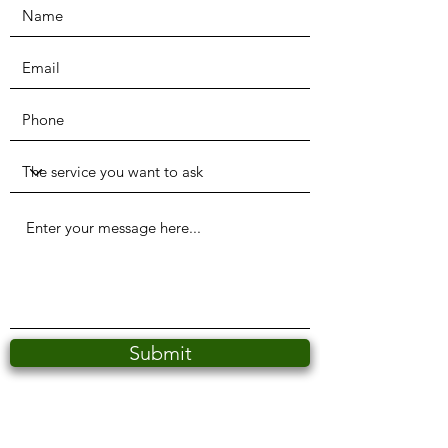
Submit