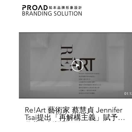
01:1
Re!Art 藝術家 蔡慧貞 Jennifer
Tsai提出「再解構主義」賦予當
代藝術新視野！