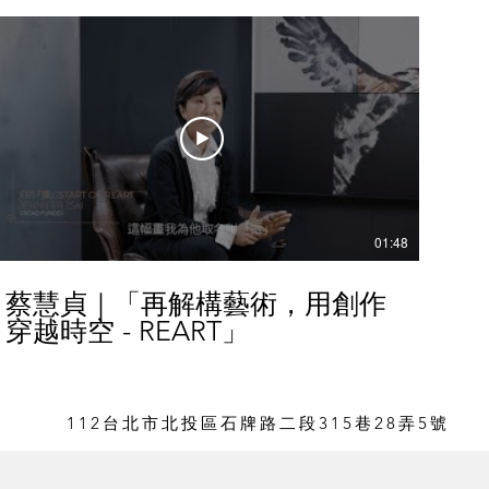
01:48
蔡慧貞｜「再解構藝術，用創作
穿越時空 - REART」
台北市北投區石牌路二段
巷
弄
號
112
315
28
5