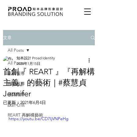
文章
All Posts
知本設計 Proad Identity
All Posts
2020年1月15日
首創『 REART 』『再解構
案例報導
主義』的藝術｜#蔡慧貞
獲獎報導
Jennifer
演講報導
已更新：
2021年6月4日
設計心法
REART 再解構藝術
https://youtu.be/CD7IjVNPeHg