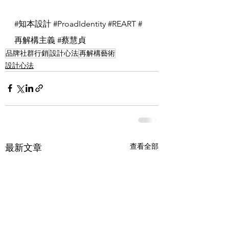
#知本設計
#ProadIdentity
#REART
#
再解構主義
#蔡慧貞
品牌社群行銷
設計心法
再解構藝術
設計心法
查看全部
最新文章