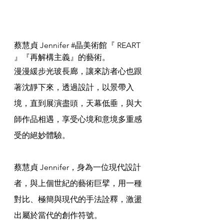
蔡慧貞 Jennifer 
#晶美術館
『 REART 
』『再解構主義』的藝術。
漫漫緩步光玻長廊，讓來訪者⼼也跟
著沈靜下來，透過設計，以景帶入
境，直到展演盡頭，天幕低垂，與⼤
師作品相遇，享受⼼境和意境多重感
受的絕妙體驗。
蔡慧貞 Jennifer，身為一位現代設計
者，與上個世紀的藝術巨擘，⽤⼀種
對比、極簡與現代的手法詮釋，激盪
出屬於當代的創作符號。