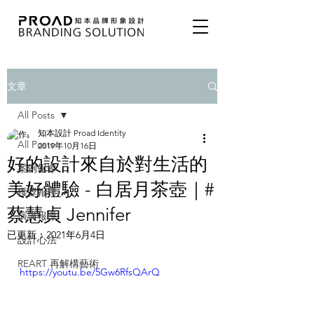
文章
All Posts
知本設計 Proad Identity
All Posts
2019年10月16日
好的設計來自於對生活的
案例報導
美好體驗 - 白居月茶壺｜#
獲獎報導
蔡慧貞 Jennifer
演講報導
已更新：
2021年6月4日
設計心法
REART 再解構藝術
https://youtu.be/5Gw6RfsQArQ