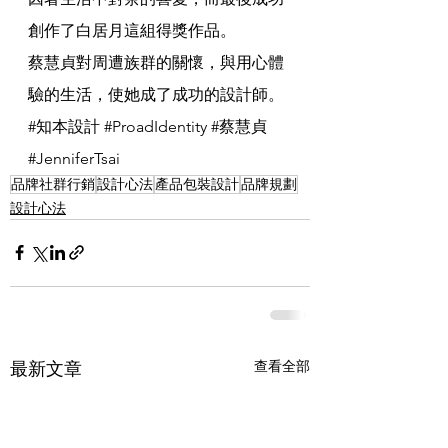
創作了白居月這組得獎作品。
蔡慧貞對周遭族群的關懷，與用心體
驗的生活，使她成了成功的設計師。
#知本設計
#ProadIdentity
#蔡慧貞
#JenniferTsai
品牌社群行銷
設計心法
產品包裝設計
品牌規劃
設計心法
查看全部
最新文章