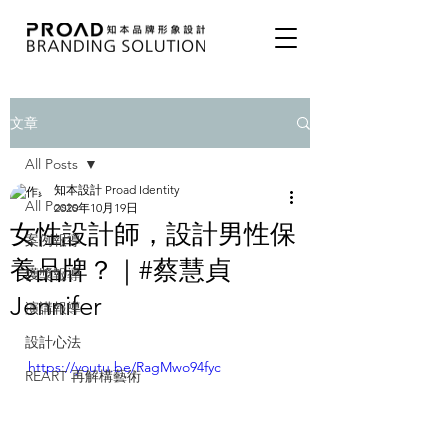
文章
All Posts
知本設計 Proad Identity
All Posts
2020年10月19日
女性設計師，設計男性保
案例報導
養品牌？｜#蔡慧貞
獲獎報導
Jennifer
演講報導
設計心法
https://youtu.be/RagMwo94fyc
REART 再解構藝術